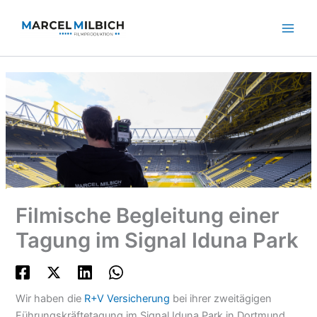
Zum
Inhalt
springen
Filmische Begleitung einer
Tagung im Signal Iduna Park
Wir haben die
R+V Versicherung
bei ihrer zweitägigen
Führungskräftetagung im Signal Iduna Park in Dortmund