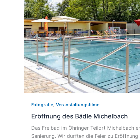
,
Fotografie
Veranstaltungsfilme
Eröffnung des Bädle Michelbach
Das Freibad im Öhringer Teilort Michelbach er
Sanierung. Wir durften die Feier zu Eröffnung