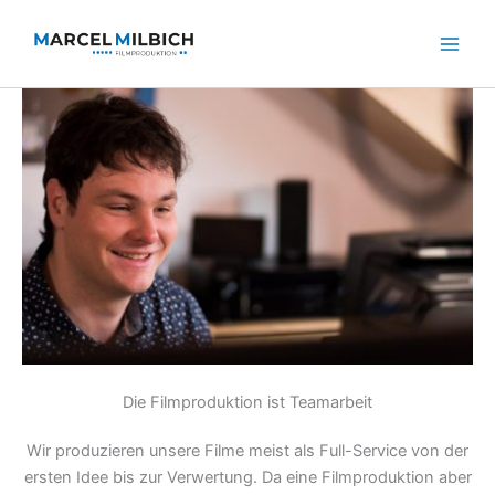
Zum
Inhalt
springen
Die Filmproduktion ist Teamarbeit
Wir produzieren unsere Filme meist als Full-Service von der
ersten Idee bis zur Verwertung. Da eine Filmproduktion aber