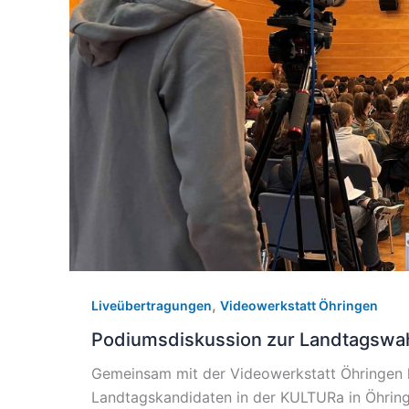
,
Liveübertragungen
Videowerkstatt Öhringen
Podiumsdiskussion zur Landtagswah
Gemeinsam mit der Videowerkstatt Öhringen 
Landtagskandidaten in der KULTURa in Öhringe