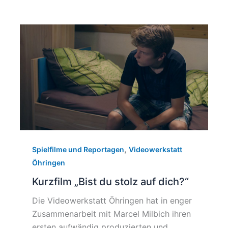
,
Spielfilme und Reportagen
Videowerkstatt
Öhringen
Kurzfilm „Bist du stolz auf dich?“
Die Videowerkstatt Öhringen hat in enger
Zusammenarbeit mit Marcel Milbich ihren
ersten aufwändig produzierten und