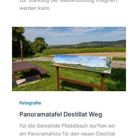
zur Stärkung der Medienbildung integriert
werden kann.
Fotografie
Panoramatafel Destillat Weg
Für die Gemeinde Pfedelbach durften wir
ein Panoramafoto für den neuen Destillat